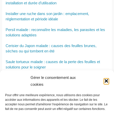
installation et durée d’utilisation
Installer une ruche dans son jardin : emplacement,
réglementation et période idéale
Persil malade : reconnaître les maladies, les parasites et les
solutions adaptées
Cerisier du Japon malade : causes des feuilles brunes,
sèches ou qui tombent en été
Saule tortueux malade : causes de la perte des feuilles et
solutions pour le soigner
Gérer le consentement aux
Maladies de l’orme : reconnaître les symptômes, les
traitements etles variétés résistantes
cookies
Les principales maladies de l’amandier : symptômes, causes
Pour offrir une meilleure expérience, nous utilisons des cookies pour
et solutions pour les traiter
accéder aux informations des appareils et les stocker. Le fait de les
accepter nous permet d'améliorer l'expérience de navigation sur le site. Le
fait de ne pas consentir peut avoir un effet négatif sur certaines fonctions.