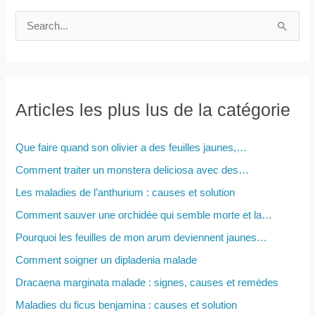
R
e
c
h
e
Articles les plus lus de la catégorie
r
c
Que faire quand son olivier a des feuilles jaunes,…
h
Comment traiter un monstera deliciosa avec des…
e
Les maladies de l’anthurium : causes et solution
r
Comment sauver une orchidée qui semble morte et la…
Pourquoi les feuilles de mon arum deviennent jaunes…
:
Comment soigner un dipladenia malade
Dracaena marginata malade : signes, causes et remèdes
Maladies du ficus benjamina : causes et solution