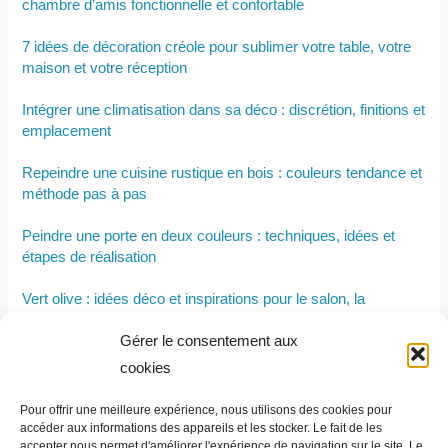
chambre d’amis fonctionnelle et confortable
7 idées de décoration créole pour sublimer votre table, votre
maison et votre réception
Intégrer une climatisation dans sa déco : discrétion, finitions et
emplacement
Repeindre une cuisine rustique en bois : couleurs tendance et
méthode pas à pas
Peindre une porte en deux couleurs : techniques, idées et
étapes de réalisation
Vert olive : idées déco et inspirations pour le salon, la
chambre ,la cuisine et les murs
Gérer le consentement aux
Table basse relevable : comment choisir le modèle adapté à
cookies
son salon ?
Pour offrir une meilleure expérience, nous utilisons des cookies pour
Les avantages et inconvénients d’un ventilateur brumisateur
accéder aux informations des appareils et les stocker. Le fait de les
accepter nous permet d'améliorer l'expérience de navigation sur le site. Le