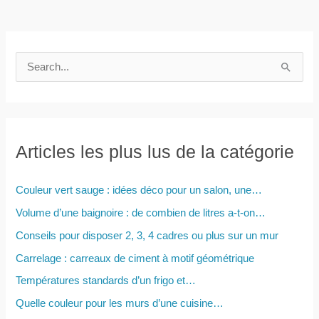
R
e
c
h
e
Articles les plus lus de la catégorie
r
c
Couleur vert sauge : idées déco pour un salon, une…
h
Volume d’une baignoire : de combien de litres a-t-on…
e
Conseils pour disposer 2, 3, 4 cadres ou plus sur un mur
r
Carrelage : carreaux de ciment à motif géométrique
Températures standards d’un frigo et…
:
Quelle couleur pour les murs d’une cuisine…