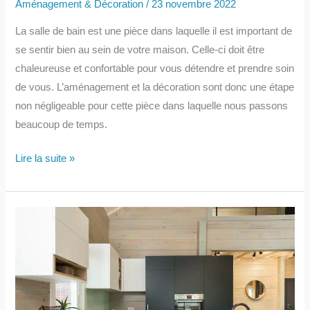
Aménagement & Décoration
/
23 novembre 2022
manger
La salle de bain est une pièce dans laquelle il est important de
se sentir bien au sein de votre maison. Celle-ci doit être
chaleureuse et confortable pour vous détendre et prendre soin
de vous. L’aménagement et la décoration sont donc une étape
non négligeable pour cette pièce dans laquelle nous passons
beaucoup de temps.
Idée
Lire la suite »
de
déco
:
salle
de
bain
en
travertin