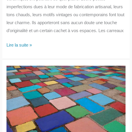
imperfections dues à leur mode de fabrication artisanal, leurs
tons chauds, leurs motifs vintages ou contemporains font tout
leur charme. Ils apporteront sans aucun doute une touche
d’originalité et un certain cachet à vos espaces. Les carreaux
L’univers
Lire la suite »
des
carreaux
de
ciment