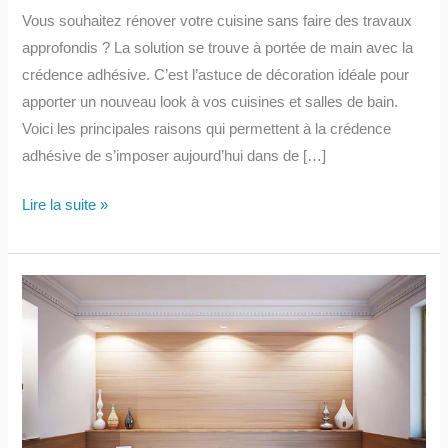
Vous souhaitez rénover votre cuisine sans faire des travaux
approfondis ? La solution se trouve à portée de main avec la
crédence adhésive. C’est l’astuce de décoration idéale pour
apporter un nouveau look à vos cuisines et salles de bain.
Voici les principales raisons qui permettent à la crédence
adhésive de s’imposer aujourd’hui dans de […]
Pourquoi
Lire la suite »
la
crédence
adhésive
s’impose
dans
les
ménages
?