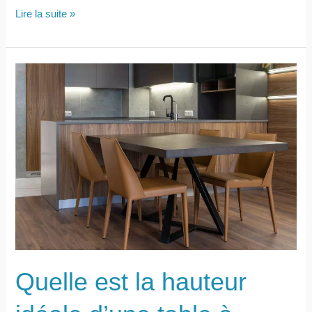
Quelle
Lire la suite »
décoration
murale
pour
un
salon
moderne ?
Quelle est la hauteur