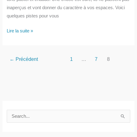
inaperçus et vont donner du caractère à vos espaces. Voici
quelques pistes pour vous
Carrelage
Lire la suite »
:
carreaux
de
←
Précédent
1
…
7
8
ciment
à
motif
géométrique
R
e
c