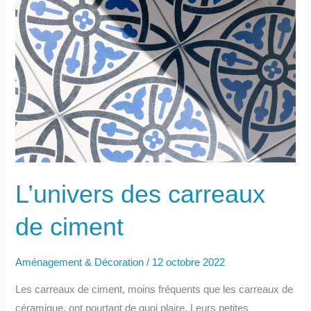
murs
de
ses
toilettes
?
L’univers des carreaux
de ciment
Aménagement & Décoration
/
12 octobre 2022
Les carreaux de ciment, moins fréquents que les carreaux de
céramique, ont pourtant de quoi plaire. Leurs petites