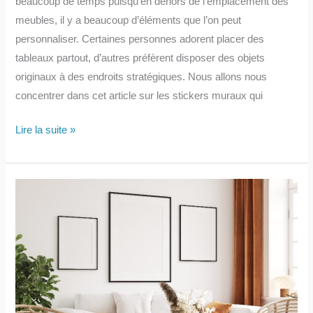
beaucoup de temps puisqu’en dehors de l’emplacement des
meubles, il y a beaucoup d’éléments que l’on peut
personnaliser. Certaines personnes adorent placer des
tableaux partout, d’autres préfèrent disposer des objets
originaux à des endroits stratégiques. Nous allons nous
concentrer dans cet article sur les stickers muraux qui
Décoration
Lire la suite »
intérieure
:
en
quoi
les
stickers
muraux
sont-
ils