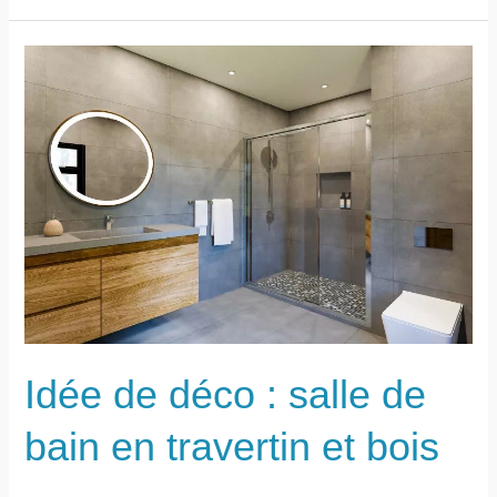
la
hauteur
idéale
d’une
table
à
manger :
mange-
debout,
table
de
cuisine
Idée de déco : salle de
ou
de
bain en travertin et bois
salle
à