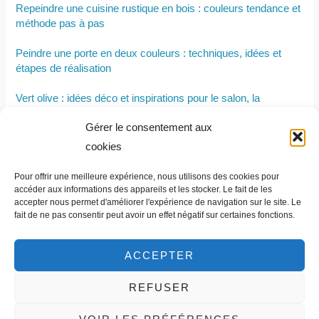
Repeindre une cuisine rustique en bois : couleurs tendance et
méthode pas à pas
Peindre une porte en deux couleurs : techniques, idées et
étapes de réalisation
Vert olive : idées déco et inspirations pour le salon, la
chambre ,la cuisine et les murs
Gérer le consentement aux
Table basse relevable : comment choisir le modèle adapté à
cookies
son salon ?
Pour offrir une meilleure expérience, nous utilisons des cookies pour
Les avantages et inconvénients d’un ventilateur brumisateur
accéder aux informations des appareils et les stocker. Le fait de les
accepter nous permet d'améliorer l'expérience de navigation sur le site. Le
fait de ne pas consentir peut avoir un effet négatif sur certaines fonctions.
ACCEPTER
REFUSER
Contact et informations légales