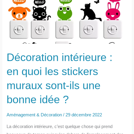
simple
lit
:
un
véritable
espace
de
Décoration intérieure :
rangement
!
en quoi les stickers
muraux sont-ils une
bonne idée ?
Aménagement & Décoration
/
29 décembre 2022
La décoration intérieure, c’est quelque chose qui prend